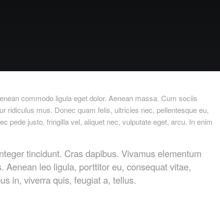
. Aenean commodo ligula eget dolor. Aenean massa. Cum sociis
r ridiculus mus. Donec quam felis, ultricies nec, pellentesque eu,
ede justo, fringilla vel, aliquet nec, vulputate eget, arcu. In enim
 Integer tincidunt. Cras dapibus. Vivamus elementum
. Aenean leo ligula, porttitor eu, consequat vitae,
 in, viverra quis, feugiat a, tellus.