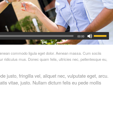
00:00
. Aenean commodo ligula eget dolor. Aenean massa. Cum sociis
r ridiculus mus. Donec quam felis, ultricies nec, pellentesque eu,
usto, fringilla vel, aliquet nec, vulputate eget, arcu.
atis vitae, justo. Nullam dictum felis eu pede mollis