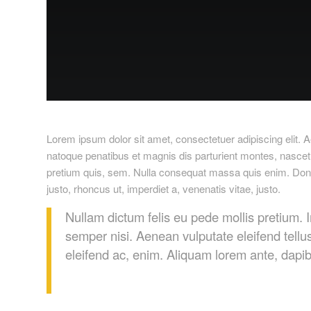
Lorem ipsum dolor sit amet, consectetuer adipiscing elit
natoque penatibus et magnis dis parturient montes, nascetu
pretium quis, sem. Nulla consequat massa quis enim. Donec p
justo, rhoncus ut, imperdiet a, venenatis vitae, justo.
Nullam dictum felis eu pede mollis pretium.
semper nisi. Aenean vulputate eleifend tellus
eleifend ac, enim. Aliquam lorem ante, dapibus