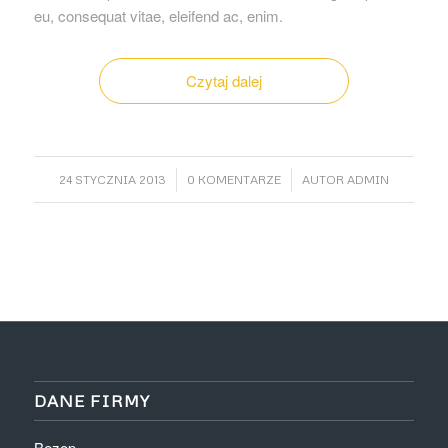
eu, consequat vitae, eleifend ac, enim.
Czytaj dalej
/
/
24 STYCZNIA 2013
0 KOMENTARZE
AUTOR
ADMIN
DANE FIRMY
Bezop