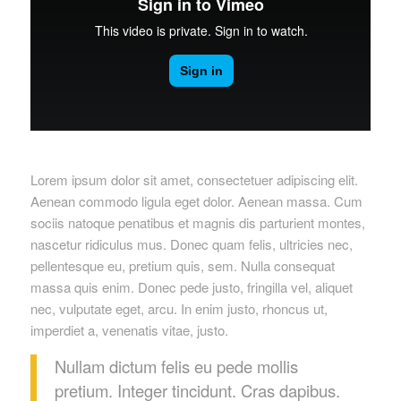
Lorem ipsum dolor sit amet, consectetuer adipiscing elit.
Aenean commodo ligula eget dolor. Aenean massa. Cum
sociis natoque penatibus et magnis dis parturient montes,
nascetur ridiculus mus. Donec quam felis, ultricies nec,
pellentesque eu, pretium quis, sem. Nulla consequat
massa quis enim. Donec pede justo, fringilla vel, aliquet
nec, vulputate eget, arcu. In enim justo, rhoncus ut,
imperdiet a, venenatis vitae, justo.
Nullam dictum felis eu pede mollis
pretium. Integer tincidunt. Cras dapibus.