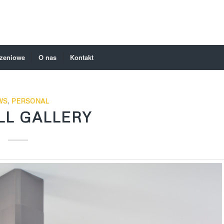
czeniowe
O nas
Kontakt
WS
,
PERSONAL
LL GALLERY