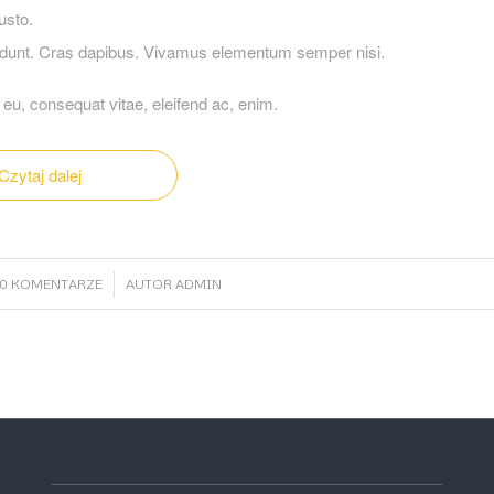
usto.
ncidunt. Cras dapibus. Vivamus elementum semper nisi.
r eu, consequat vitae, eleifend ac, enim.
Czytaj dalej
/
0 KOMENTARZE
AUTOR
ADMIN