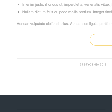
In enim justo, rhoncus ut, imperdiet a, venenatis vitae, j
Nullam dictum felis eu pede mollis pretium. Integer ti
Aenean vulputate eleifend tellus. Aenean leo ligula, porttito
/
24 STYCZNIA 2013